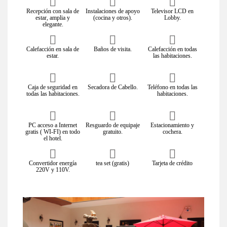
Recepción con sala de
Instalaciones de apoyo
Televisor LCD en
estar, amplia y
(cocina y otros).
Lobby.
elegante.
Calefacción en sala de
Baños de visita.
Calefacción en todas
estar.
las habitaciones.
Caja de seguridad en
Secadora de Cabello.
Teléfono en todas las
todas las habitaciones.
habitaciones.
PC acceso a Internet
Resguardo de equipaje
Estacionamiento y
gratis ( WI-FI) en todo
gratuito.
cochera.
el hotel.
Convertidor energía
tea set (gratis)
Tarjeta de crédito
220V y 110V.